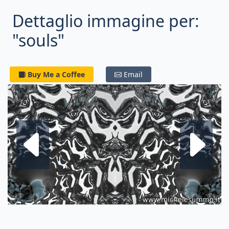
Dettaglio immagine per:
"souls"
Buy Me a Coffee
Email
Frattale su
F