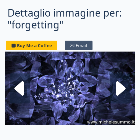
Dettaglio immagine per:
"forgetting"
Buy Me a Coffee
Email
Frattale su
F