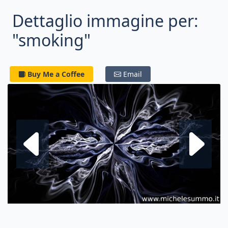
Dettaglio immagine per:
"smoking"
Buy Me a Coffee
Email
Frattale su
F