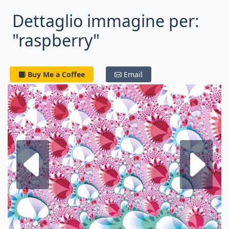
Dettaglio immagine per:
"raspberry"
Buy Me a Coffee
Email
Frattale su
F