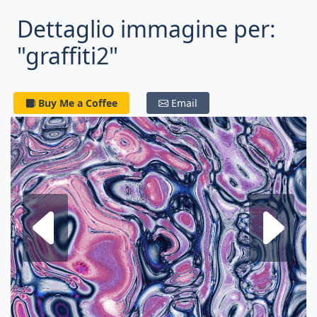
Dettaglio immagine per:
"graffiti2"
Buy Me a Coffee
Email
Frattale su
F