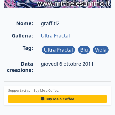
Nome:
graffiti2
Galleria:
Ultra Fractal
Tag:
Ultra Fractal
Blu
Viola
Data
giovedì 6 ottobre 2011
creazione:
Supportaci
con Buy Me a Coffee.
Buy Me a Coffee