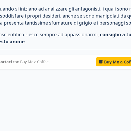
ando si iniziano ad analizzare gli antagonisti, i quali sono 
 soddisfare i propri desideri, anche se sono manipolati da q
a presenta tantissime sfumature di grigio e i personaggi s
ntascientifico riesce sempre ad appassionarmi,
consiglio a tu
esto anime
.
ortaci
con Buy Me a Coffee.
Buy Me a Cof