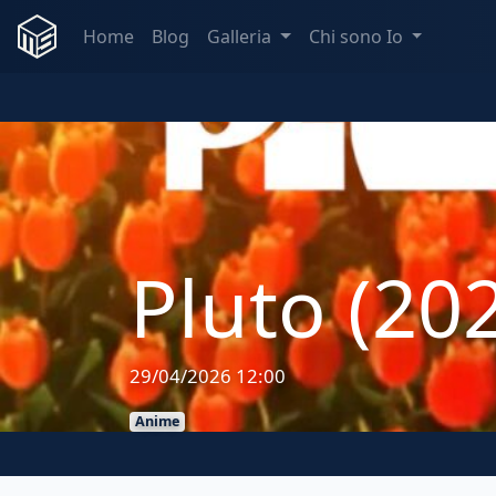
Home
Blog
Galleria
Chi sono Io
Pluto (20
29/04/2026 12:00
Anime