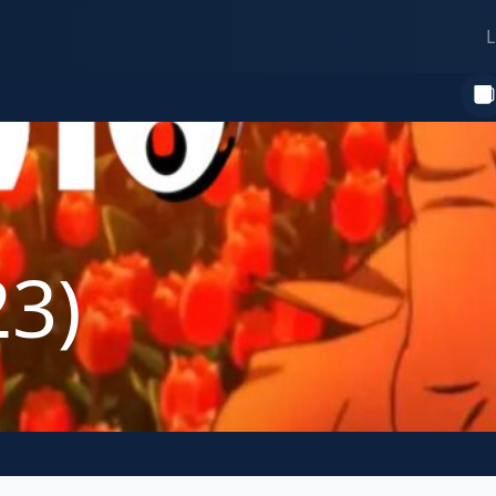
L
23)