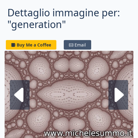
Dettaglio immagine per:
"generation"
Buy Me a Coffee
Email
Frattale su
F