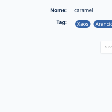
Nome:
caramel
Tag:
Xaos
Aranci
Supp