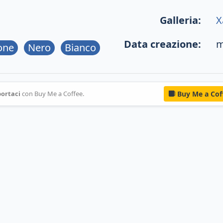
Galleria:
X
Data creazione:
m
one
Nero
Bianco
ortaci
con Buy Me a Coffee.
Buy Me a Cof