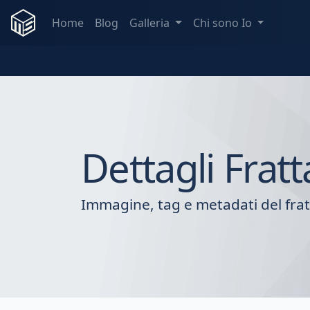
Home
Blog
Galleria
Chi sono Io
Dettagli Fratt
Immagine, tag e metadati del frat