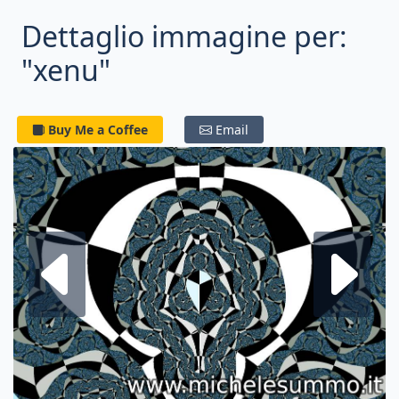
Dettaglio immagine per:
"xenu"
Buy Me a Coffee
Email
Frattale su
F