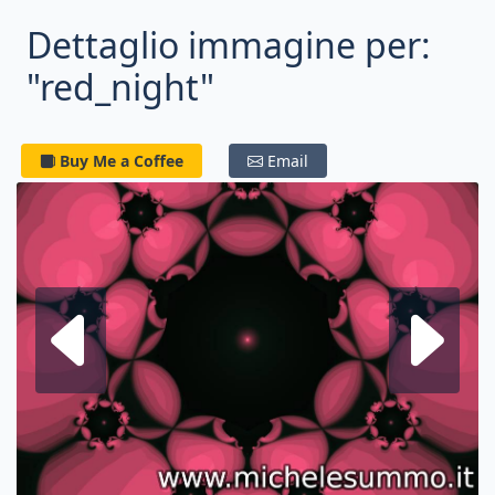
Dettaglio immagine per:
"red_night"
Buy Me a Coffee
Email
Frattale su
F