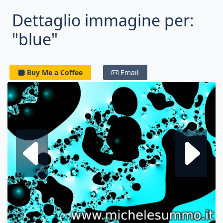
Dettaglio immagine per:
"blue"
Buy Me a Coffee
Email
Frattale su
F