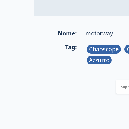
Nome:
motorway
Tag:
Chaoscope
Azzurro
Supp