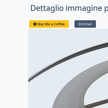
Dettaglio immagine 
Buy Me a Coffee
Email