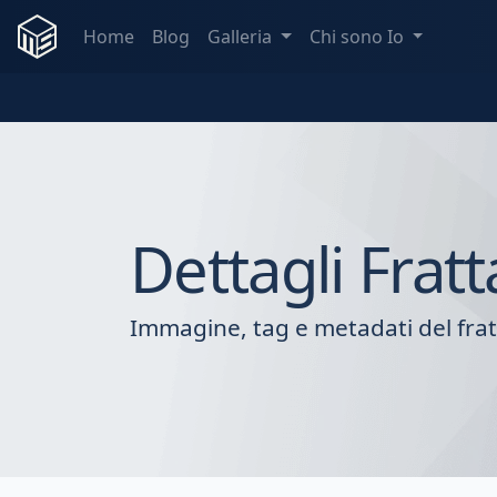
Home
Blog
Galleria
Chi sono Io
Dettagli Fratt
Immagine, tag e metadati del frat