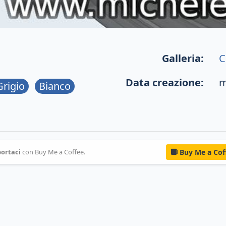
Galleria:
C
Data creazione:
m
Grigio
Bianco
ortaci
con Buy Me a Coffee.
Buy Me a Cof