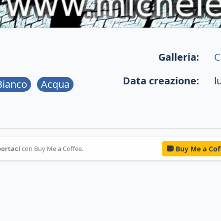
Galleria:
C
Data creazione:
l
Bianco
Acqua
ortaci
con Buy Me a Coffee.
Buy Me a Cof