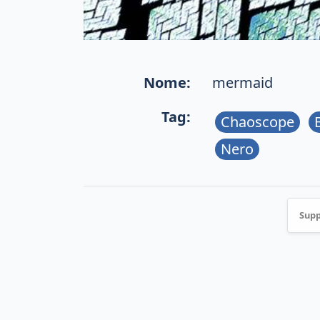
Nome:
mermaid
Tag:
Chaoscope
Nero
Supp