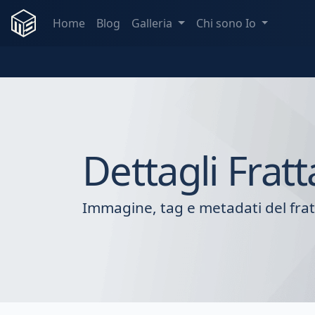
Home
Blog
Galleria
Chi sono Io
Dettagli Fratt
Immagine, tag e metadati del frat