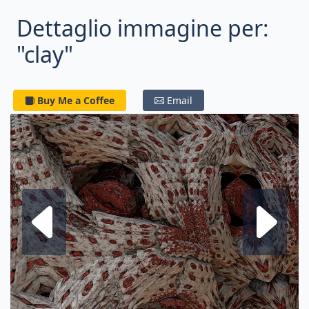
Dettaglio immagine per:
"clay"
Buy Me a Coffee
Email
Frattale su
F