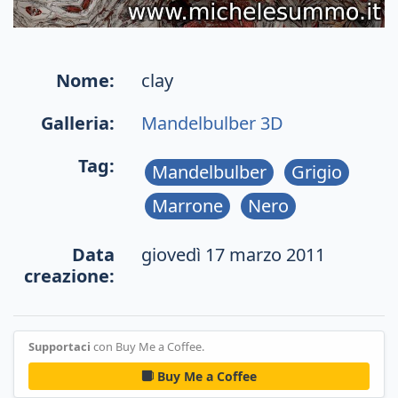
Nome:
clay
Galleria:
Mandelbulber 3D
Tag:
Mandelbulber
Grigio
Marrone
Nero
Data
giovedì 17 marzo 2011
creazione:
Supportaci
con Buy Me a Coffee.
Buy Me a Coffee