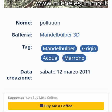
Nome:
pollution
Galleria:
Mandelbulber 3D
Tag:
Mandelbulber
Grigio
Acqua
Marrone
Data
sabato 12 marzo 2011
creazione:
Supportaci
con Buy Me a Coffee.
Buy Me a Coffee