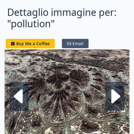
Dettaglio immagine per:
"pollution"
Buy Me a Coffee
Email
Frattale su
F