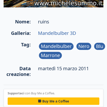
Nome:
ruins
Galleria:
Mandelbulber 3D
Tag:
Mandelbulber
Nero
Blu
Marrone
Data
martedì 15 marzo 2011
creazione:
Supportaci
con Buy Me a Coffee.
Buy Me a Coffee