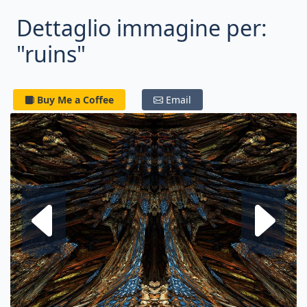
Dettaglio immagine per:
"ruins"
Buy Me a Coffee
Email
Frattale su
F