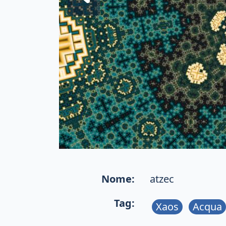
Nome:
atzec
Tag:
Xaos
Acqua