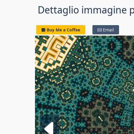
Dettaglio immagine p
Buy Me a Coffee
Email
Frattale