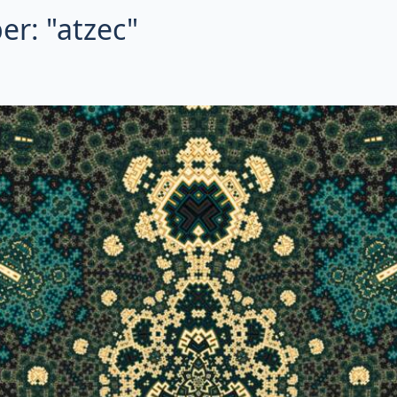
er: "atzec"
 successivo