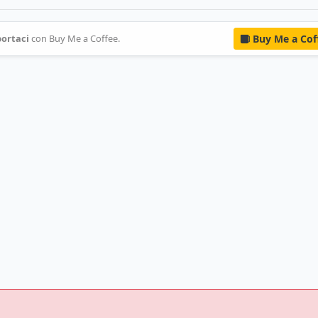
ortaci
con Buy Me a Coffee.
Buy Me a Cof