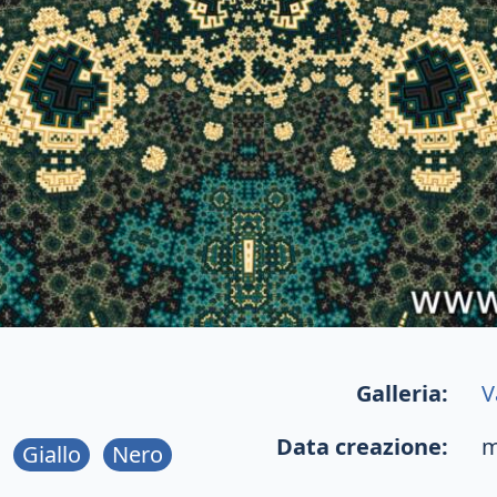
Galleria:
V
Data creazione:
m
Giallo
Nero