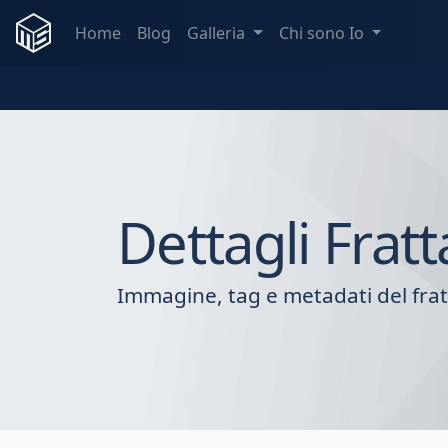
Home
Blog
Galleria
Chi sono Io
Dettagli Fratt
Immagine, tag e metadati del frat