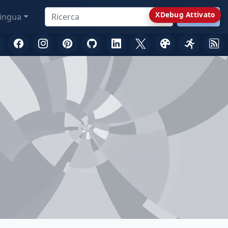
XDebug Attivato
ingua
Ricerca