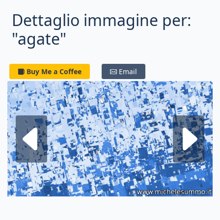
Dettaglio immagine per:
"agate"
Buy Me a Coffee
Email
Frattale su
F