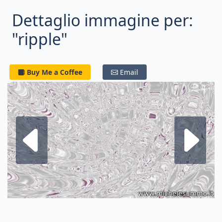
Dettaglio immagine per:
"ripple"
Buy Me a Coffee
Email
Frattale su
F