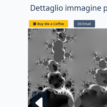
Dettaglio immagine pe
Buy Me a Coffee
Email
Frattale