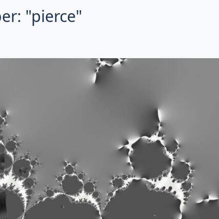
r: "pierce"
 successivo