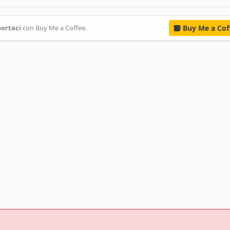
ortaci
con Buy Me a Coffee.
Buy Me a Cof