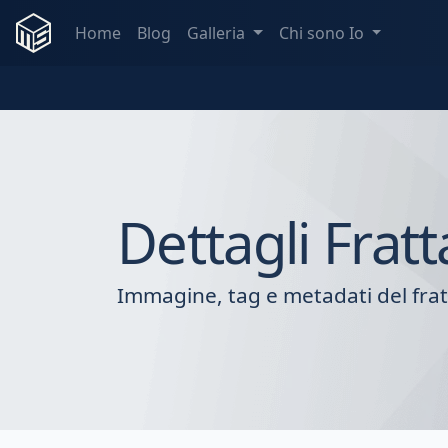
Home
Blog
Galleria
Chi sono Io
Dettagli Fratt
Immagine, tag e metadati del frat