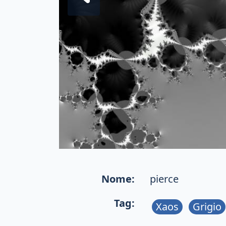
Nome:
pierce
Tag:
Xaos
Grigio