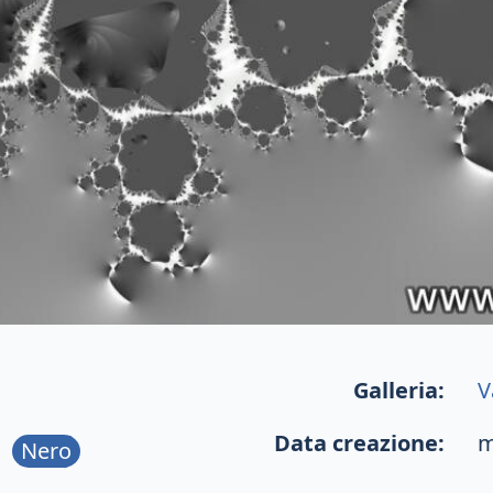
Galleria:
V
Data creazione:
m
Nero