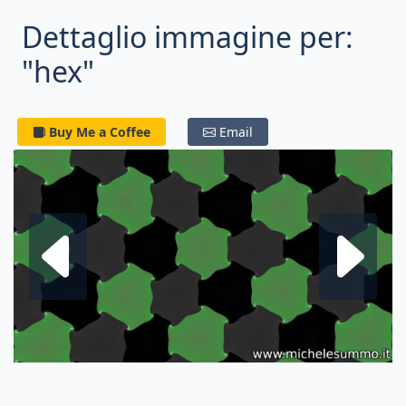
Dettaglio immagine per:
"hex"
Buy Me a Coffee
Email
Frattale su
F