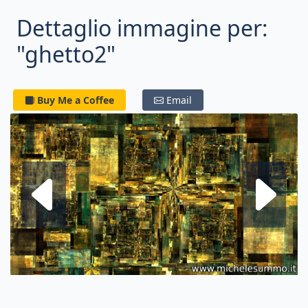
Dettaglio immagine per:
"ghetto2"
Buy Me a Coffee
Email
Frattale su
F