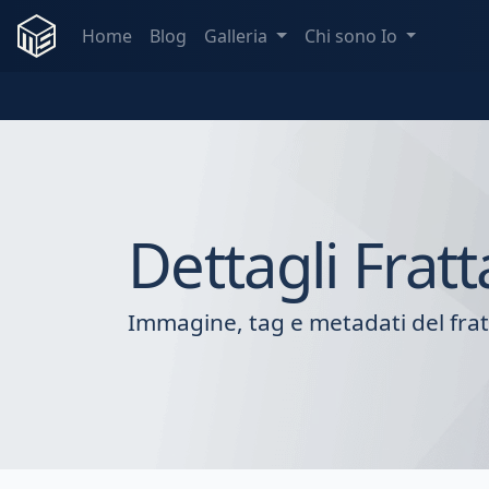
Home
Blog
Galleria
Chi sono Io
Dettagli Fratt
Immagine, tag e metadati del frat