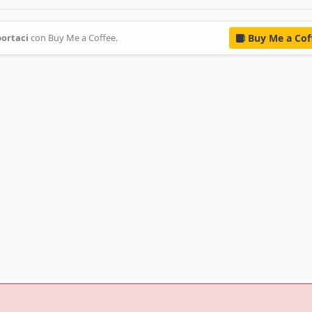
ortaci
con Buy Me a Coffee.
Buy Me a Cof