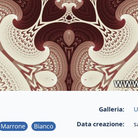
Galleria:
U
Data creazione:
s
Marrone
Bianco