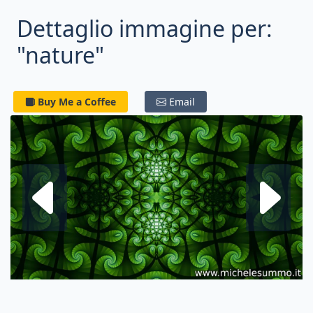
Dettaglio immagine per:
"nature"
Buy Me a Coffee
Email
Frattale su
F