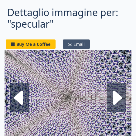
Dettaglio immagine per:
"specular"
Buy Me a Coffee
Email
Frattale su
F