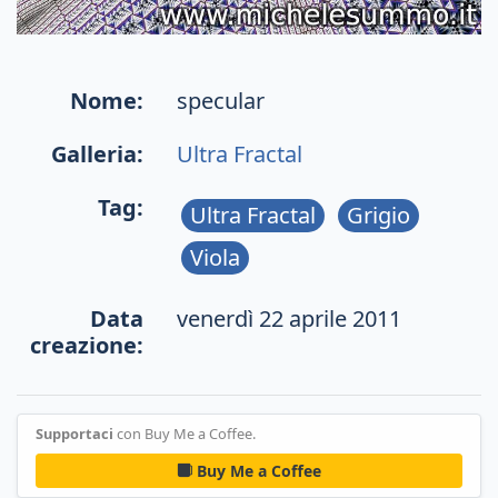
Nome:
specular
Galleria:
Ultra Fractal
Tag:
Ultra Fractal
Grigio
Viola
Data
venerdì 22 aprile 2011
creazione:
Supportaci
con Buy Me a Coffee.
Buy Me a Coffee