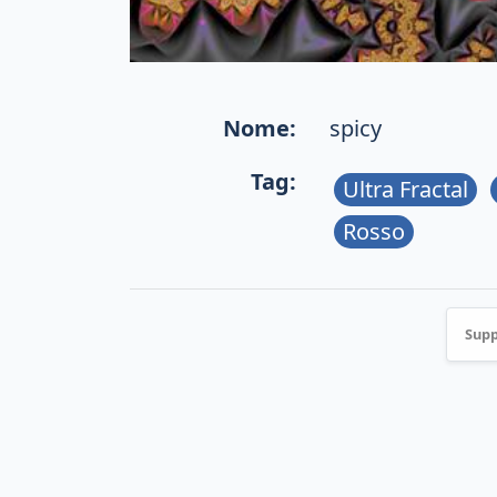
Nome:
spicy
Tag:
Ultra Fractal
Rosso
Supp