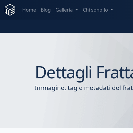
Home
Blog
Galleria
Chi sono Io
Dettagli Fratt
Immagine, tag e metadati del frat