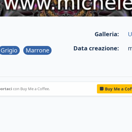
Galleria:
U
Data creazione:
m
Grigio
Marrone
ortaci
con Buy Me a Coffee.
Buy Me a Cof