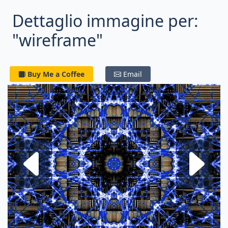
Dettaglio immagine per:
"wireframe"
Buy Me a Coffee
Email
Frattale su
F