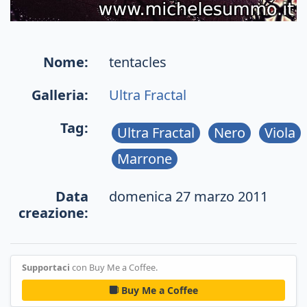
Nome:
tentacles
Galleria:
Ultra Fractal
Tag:
Ultra Fractal
Nero
Viola
Marrone
Data
domenica 27 marzo 2011
creazione:
Supportaci
con Buy Me a Coffee.
Buy Me a Coffee