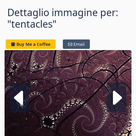
Dettaglio immagine per:
"tentacles"
Buy Me a Coffee
Email
Frattale su
F