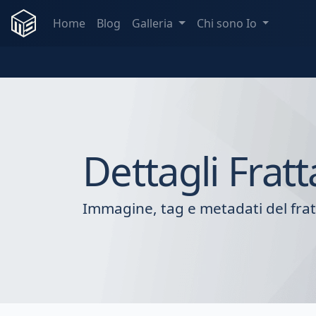
Home
Blog
Galleria
Chi sono Io
Dettagli Fratt
Immagine, tag e metadati del frat