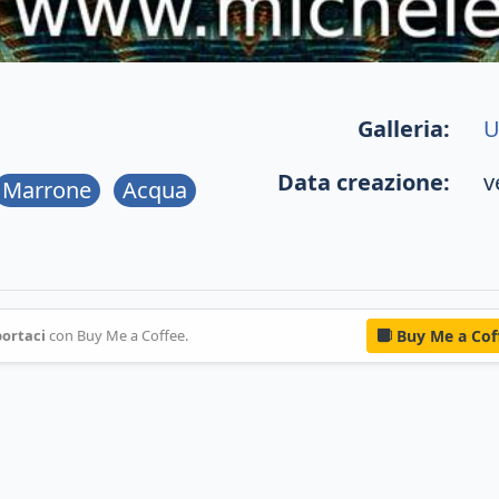
Galleria:
U
Data creazione:
v
Marrone
Acqua
ortaci
con Buy Me a Coffee.
Buy Me a Cof