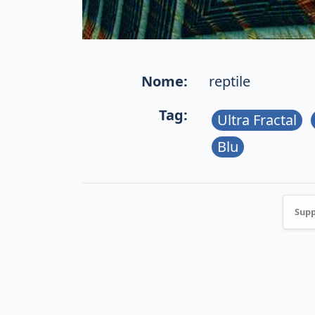
Nome:
reptile
Tag:
Ultra Fractal
Blu
Supp