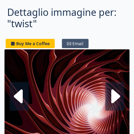
Dettaglio immagine per:
"twist"
Buy Me a Coffee
Email
Frattale su
F