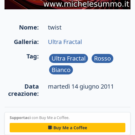
Nome:
twist
Galleria:
Ultra Fractal
Tag:
Ultra Fractal
Rosso
Bianco
Data
martedì 14 giugno 2011
creazione:
Supportaci
con Buy Me a Coffee.
Buy Me a Coffee