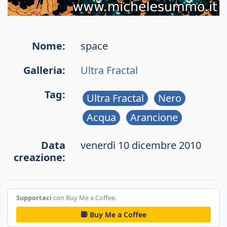
Nome:
space
Galleria:
Ultra Fractal
Tag:
Ultra Fractal
Nero
Acqua
Arancione
Data
venerdì 10 dicembre 2010
creazione:
Supportaci
con Buy Me a Coffee.
Buy Me a Coffee