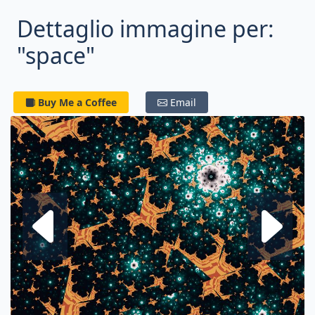
Dettaglio immagine per:
"space"
Buy Me a Coffee
Email
Frattale su
F