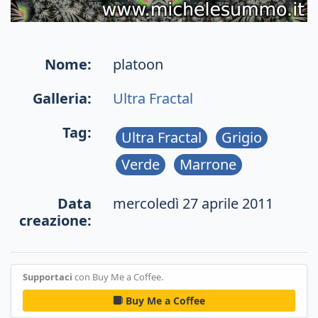
Nome:
platoon
Galleria:
Ultra Fractal
Tag:
Ultra Fractal
Grigio
Verde
Marrone
Data
mercoledì 27 aprile 2011
creazione:
Supportaci
con Buy Me a Coffee.
Buy Me a Coffee