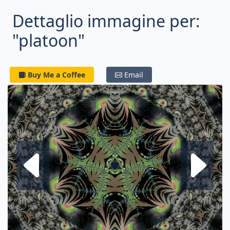
Dettaglio immagine per:
"platoon"
Buy Me a Coffee
Email
Frattale su
F