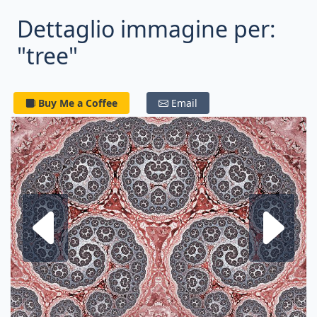
Dettaglio immagine per:
"tree"
Buy Me a Coffee
Email
Frattale su
F