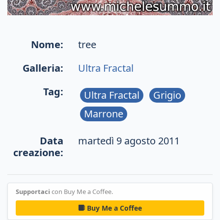
Nome:
tree
Galleria:
Ultra Fractal
Tag:
Ultra Fractal
Grigio
Marrone
Data
martedì 9 agosto 2011
creazione:
Supportaci
con Buy Me a Coffee.
Buy Me a Coffee