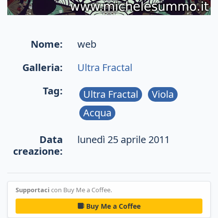
Nome:
web
Galleria:
Ultra Fractal
Tag:
Ultra Fractal
Viola
Acqua
Data
lunedì 25 aprile 2011
creazione:
Supportaci
con Buy Me a Coffee.
Buy Me a Coffee