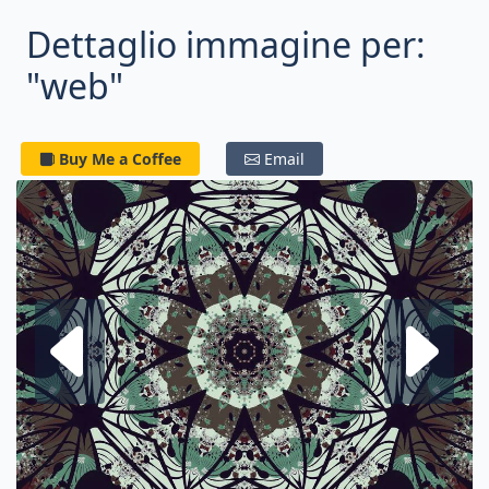
Dettaglio immagine per:
"web"
Buy Me a Coffee
Email
Frattale su
F