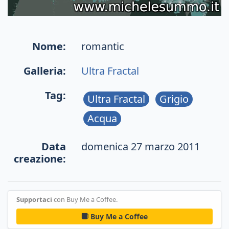
Nome:
romantic
Galleria:
Ultra Fractal
Tag:
Ultra Fractal
Grigio
Acqua
Data
domenica 27 marzo 2011
creazione:
Supportaci
con Buy Me a Coffee.
Buy Me a Coffee