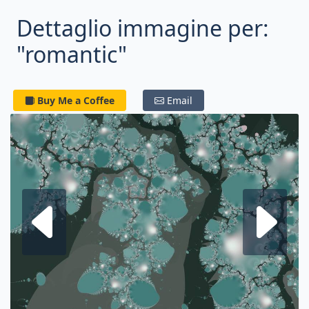
Dettaglio immagine per:
"romantic"
Buy Me a Coffee
Email
Frattale su
F