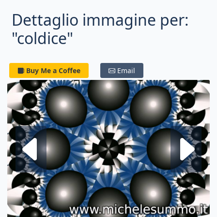
Dettaglio immagine per:
"coldice"
Buy Me a Coffee
Email
Frattale su
F