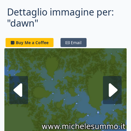
Dettaglio immagine per:
"dawn"
Buy Me a Coffee
Email
Frattale su
F