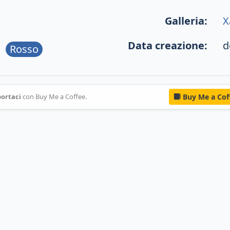
Galleria:
X
Data creazione:
d
Rosso
ortaci
con Buy Me a Coffee.
Buy Me a Cof