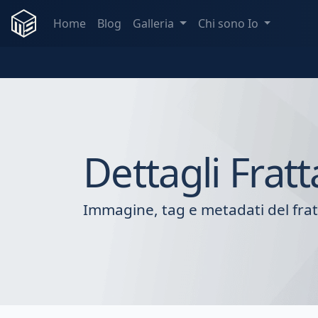
Home
Blog
Galleria
Chi sono Io
Dettagli Fratt
Immagine, tag e metadati del frat