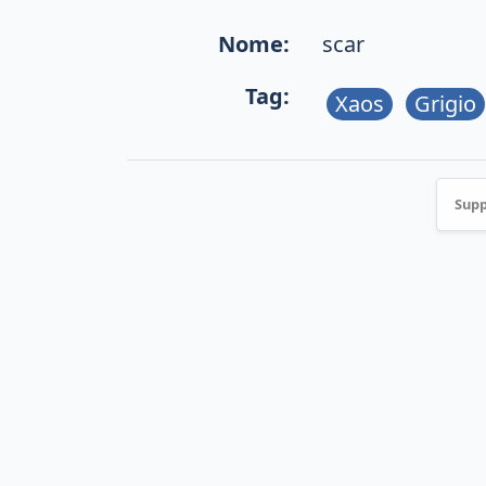
Nome:
scar
Tag:
Xaos
Grigio
Supp