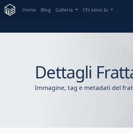
Home
Blog
Galleria
Chi sono Io
Dettagli Fratt
Immagine, tag e metadati del frat