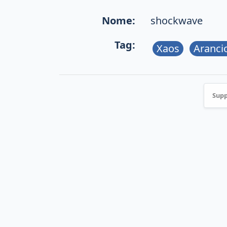
Nome:
shockwave
Tag:
Xaos
Aranci
Supp