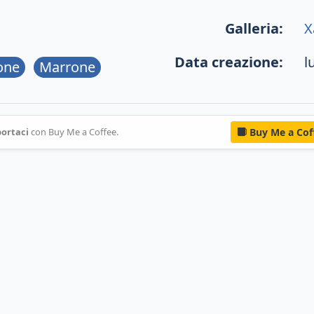
Galleria:
X
Data creazione:
l
one
Marrone
ortaci
con Buy Me a Coffee.
Buy Me a Cof