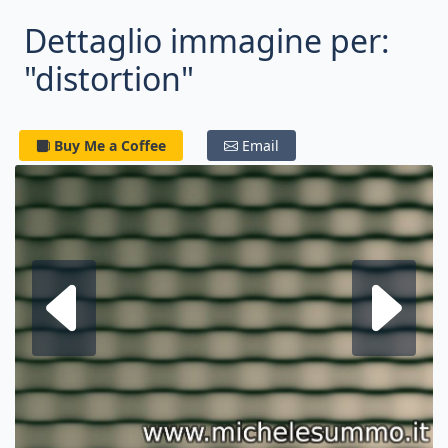
Dettaglio immagine per:
"distortion"
Buy Me a Coffee
Email
Frattale su
F