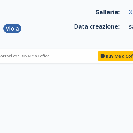
Galleria:
X
Data creazione:
s
Viola
ortaci
con Buy Me a Coffee.
Buy Me a Cof