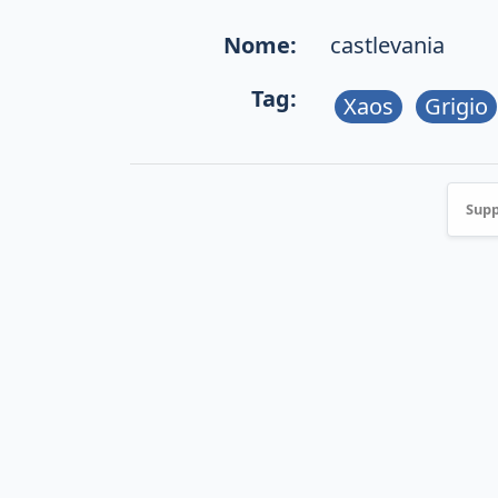
Nome:
castlevania
Tag:
Xaos
Grigio
Supp