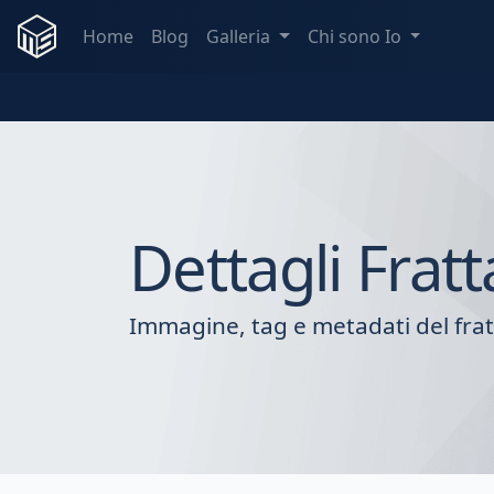
Home
Blog
Galleria
Chi sono Io
Dettagli Fratt
Immagine, tag e metadati del frat