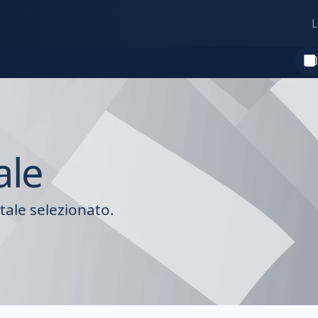
L
ale
tale selezionato.