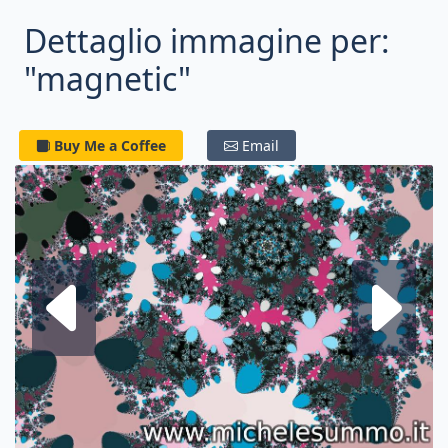
Dettaglio immagine per:
"magnetic"
Buy Me a Coffee
Email
Frattale su
F