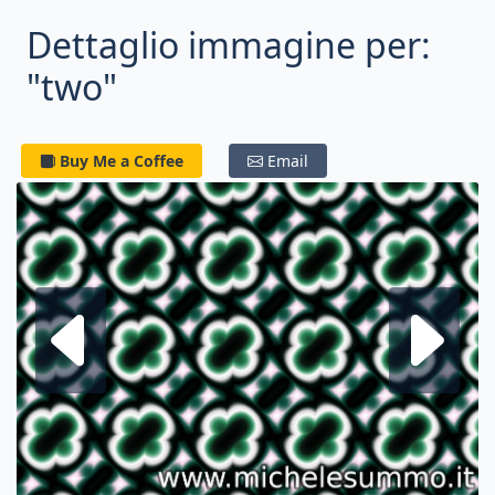
Dettaglio immagine per:
"two"
Buy Me a Coffee
Email
Frattale su
F