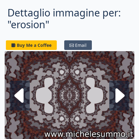
Dettaglio immagine per:
"erosion"
Buy Me a Coffee
Email
Frattale su
F