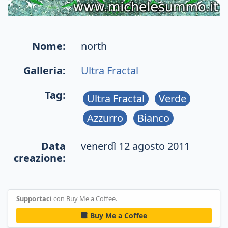
Nome:
north
Galleria:
Ultra Fractal
Tag:
Ultra Fractal
Verde
Azzurro
Bianco
Data
venerdì 12 agosto 2011
creazione:
Supportaci
con Buy Me a Coffee.
Buy Me a Coffee