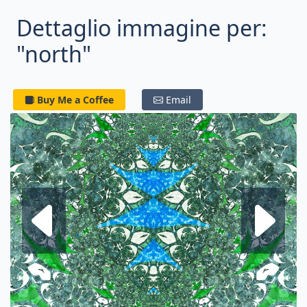
Dettaglio immagine per:
"north"
Buy Me a Coffee
Email
Frattale su
F